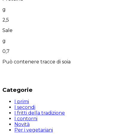
g
2,5
Sale
g
0,7
Può contenere tracce di soia
Categorie
I primi
I secondi
I fritti della tradizione
I contorni
Novità
Per i vegetariani