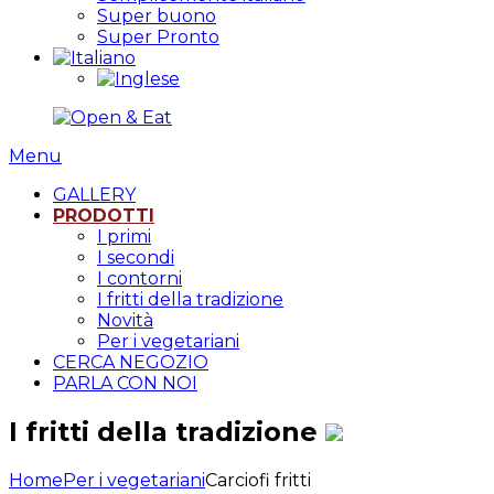
Super buono
Super Pronto
Menu
GALLERY
PRODOTTI
I primi
I secondi
I contorni
I fritti della tradizione
Novità
Per i vegetariani
CERCA NEGOZIO
PARLA CON NOI
I fritti della tradizione
Home
Per i vegetariani
Carciofi fritti