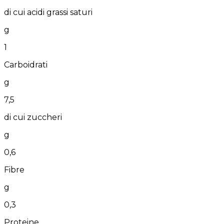
di cui acidi grassi saturi
g
1
Carboidrati
g
7,5
di cui zuccheri
g
0,6
Fibre
g
0,3
Proteine