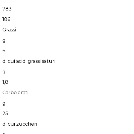
783
186
Grassi
g
6
di cui acidi grassi saturi
g
1,8
Carboidrati
g
25
di cui zuccheri