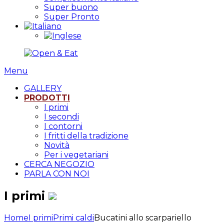
Super buono
Super Pronto
Menu
GALLERY
PRODOTTI
I primi
I secondi
I contorni
I fritti della tradizione
Novità
Per i vegetariani
CERCA NEGOZIO
PARLA CON NOI
I primi
Home
I primi
Primi caldi
Bucatini allo scarpariello