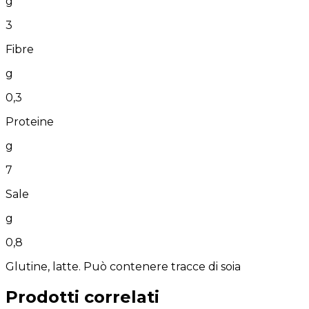
g
3
Fibre
g
0,3
Proteine
g
7
Sale
g
0,8
Glutine, latte. Può contenere tracce di soia
Prodotti correlati